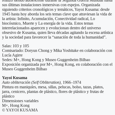
realizó siendo adolescente durante la Segunda Guerra Mundial hasta
sus últimas instalaciones inmersivas con espejos. Organizada
siguiendo criterios cronológicos y temáticos, Yayoi Kusama: desde
1945 hasta hoy aborda los seis temas clave que atraviesan la vida de
la artista: Infinito, Acumulación, Conectividad radical, Lo
biocósmico, Muerte y La energía de la vida. Estos temas
interrelacionados aparecen y evolucionan dentro del universo
obsesivo de Kusama, quien lleva décadas agitando la escena artística
y la sociedad para favorecer la “sanación de toda la humanidad”.
Salas: 103 y 105
Comisariado: Doryun Chong y Mika Yoshitake en colaboración con
Lucía Agirre
Sedes: M+, Hong Kong y Museo Guggenheim Bilbao
Exposición organizada por M+, Hong Kong, en colaboración con el
Museo Guggenheim Bilbao
Yayoi Kusama
Auto obliteración (Self Obliteration),
1966–1974
Pintura en maniquíes, mesa, sillas, pelucas, bolso, tazas, platos,
jarra, cenicero, plantas de plástico, flores de plástico y frutas de
plástico
Dimensiones variables
M+, Hong Kong
© YAYOI KUSAMA