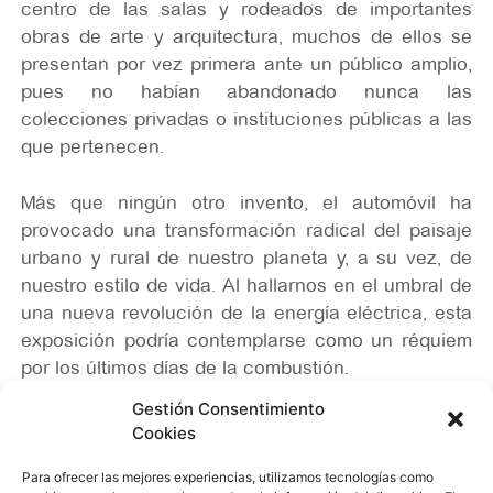
centro de las salas y rodeados de importantes
obras de arte y arquitectura, muchos de ellos se
presentan por vez primera ante un público amplio,
pues no habían abandonado nunca las
colecciones privadas o instituciones públicas a las
que pertenecen.
Más que ningún otro invento, el automóvil ha
provocado una transformación radical del paisaje
urbano y rural de nuestro planeta y, a su vez, de
nuestro estilo de vida. Al hallarnos en el umbral de
una nueva revolución de la energía eléctrica, esta
exposición podría contemplarse como un réquiem
por los últimos días de la combustión.
Gestión Consentimiento
Co
misaria
da por
:
Norman Foster
;
Manuel
Cookies
Cirauqui
y
Lekha Hilema
n Wa
itoller
,
Museo
Guggenheim
Bilbao
Para ofrecer las mejores experiencias, utilizamos tecnologías como