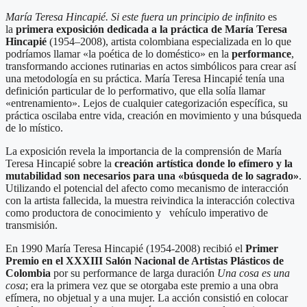
María Teresa Hincapié. Si este fuera un principio de infinito
es
la
primera exposición dedicada a la práctica de María Teresa
Hincapié
(1954–2008), artista colombiana especializada en lo que
podríamos llamar «la poética de lo doméstico» en la
performance
,
transformando acciones rutinarias en actos simbólicos para crear así
una metodología en su práctica. María Teresa Hincapié tenía una
definición particular de lo performativo, que ella solía llamar
«entrenamiento». Lejos de cualquier categorización específica, su
práctica oscilaba entre vida, creación en movimiento y una búsqueda
de lo místico.
La exposición revela la importancia de la comprensión de María
Teresa Hincapié sobre la
creación artística donde lo efímero y la
mutabilidad son necesarios para una «búsqueda de lo sagrado»
.
Utilizando el potencial del afecto como mecanismo de interacción
con la artista fallecida, la muestra reivindica la interacción colectiva
como productora de conocimiento y vehículo imperativo de
transmisión.
En 1990 María Teresa Hincapié (1954-2008) recibió el
Primer
Premio en el XXXIII Salón Nacional de Artistas Plásticos de
Colombia
por su performance de larga duración
Una cosa es una
cosa
; era la primera vez que se otorgaba este premio a una obra
efímera, no objetual y a una mujer. La acción consistió en colocar