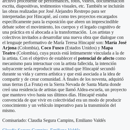
archivo procedente de performances, fotos, vídeos, documentación
escrita, diapositivas, testimonios visuales, etc. También se incluirán
las obras realizadas por José Alejandro Restrepo para ser
interpretadas por Hincapié, así como tres proyectos encargados
específicamente para la exposición que abren un imprescindible
debate sobre el movimiento, los cuerpos y el legado cognitivo de
una práctica en sí abocada a la transformación. Los artistas y
colectivos invitados a desarrollar una nueva obra que dialogue con
el lenguaje performativo de María Teresa Hincapié son:
María José
Arjona
(Colombia),
Coco Fusco
(Estados Unidos) y
Mapa
Teatro
(Colombia), cuya praxis está íntimamente vinculada a la de
la artista. Con el objetivo de establecer el
potencial de afecto
como
mecanismo para interactuar con la artista fallecida, la intención
subyacente sería reproducir una actitud que Hincapié secundó
durante su vida y carrera artística y que está asociada a la idea de
compartir y de crear comunidad. A finales de los noventa, adquirió
unas tierras (La Fruta) en la Sierra Nevada de Santa Marta donde
creó una residencia de artistas que llamó Aldea-escuela, un proyecto
que mantuvo vivo hasta sus últimos días. Hincapié estaba
convencida de que vivir en colectividad era un modo de producir
conocimiento y un vehículo imperativo para la transmisión del
mismo.
Comisariado: Claudia Segura Campins, Emiliano Valdés