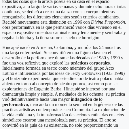
todas las cosas que la artista poseía en su casa en el espacio
expositivo; a lo largo de varias semanas y durante ocho horas diarias
continuas, se dedicó a crear una danza con su cuerpo mientras
reorganizaba los diferentes elementos según criterios cambiantes.
Recibió nuevamente esta distinción en 1996 con
Divina Proporción
,
obra performativa en la que permaneció varios días viviendo en el
espacio expositivo mientras caminaba muy lentamente y sembraba y
regaba la hierba y la tierra sobre el suelo de hormigón.
Hincapié nació en Armenia, Colombia, y murió a los 54 años tras
una larga enfermedad. Se convirtió en una figura clave en el
desarrollo de la performance durante las décadas de 1980 y 1990 y
fue una voz reflexiva que exploró las
prácticas corporales
.
Inicialmente formada en teatro como miembro del grupo Acto
Latino e influenciada por las ideas de Jerzy Grotowski (1933-1999)
y el horizonte experimental que este director de teatro polaco había
abierto en torno al concepto de «teatro pobre», así como por las
exploraciones de Eugenio Barba, Hincapié se interesó por una
dramaturgia limpia y simple. A mediados de los ochenta, su práctica
viró definitivamente hacia una mayor
indagación de lo
performativo
, marcando un momento seminal en la génesis de las
prácticas artísticas contemporáneas en Colombia. La exploración de
la vida cotidiana y la transformación de acciones rutinarias en actos
simbólicos crearon una metodología para su práctica. El arte se
convirtió en la guía de su existencia, no solo proporcionando un