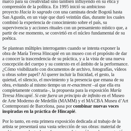
marco para su creatividad sino también influyendo en su ética y
comprensión de la política. En 1995 inició su ambicioso
proyecto
Hacia lo sagrado
con una caminata desde Bogotá hasta
San Agustín, en un viaje que duró veintiún días, durante los cuales
combinó la experiencia de conocimiento sobre el país, su
supervivencia y acciones rituales con un pensamiento místico que, a
partir de ese momento, se convirtió en el núcleo fundamental de su
poética.
Se plantean múltiples interrogantes cuando se intenta exponer la
obra de María Teresa Hincapié en un museo con el propósito de dar
a conocer la trascendencia de su práctica, y a la vista de una nueva
concepción del cuerpo y su contexto en el ámbito de la performance.
¿Cómo visibilizarlo con documentos de archivo, fotografías, vídeos
u obras sobre papel? Al querer incluir la fisicidad, el gesto, la
quietud, el silencio, el movimiento y la presencia que emana de su
obra, evitando al mismo tiempo un
re-enactment
–al que ella era
completamente contraria–, la propuesta para la exposición
María
Teresa Hincapié. Si este fuera un principio de infinito
en el Museo
de Arte Moderno de Medellín (MAMM) y el MACBA Museu d’Art
Contemporani de Barcelona, pasa por
combinar nuevas voces
inspiradas en la práctica de Hincapié
.
Por lo tanto, en esta primera exposición dedicada al trabajo de la
artista se presentará una vasta selección de sus obras: material de