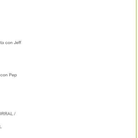
ta con Jeff
 con Pep
ORRAL /
L