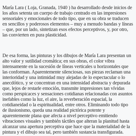
María Lara ( Loja, Granada, 1940 ) ha desarrollado desde inicios de
los años setenta un cuerpo de trabajo centrado en las impresiones
sensoriales y emocionales de todo tipo, que en su obra se traducen
en sencillos y poderosos elementos – muy a menudo bandas y líneas
– que, por un lado, sintetizan esos efectos perceptivos, y, por otro,
las convierten en pura plasticidad.
De esa forma, las pinturas y los dibujos de María Lara presentan un
alto valor y sutilidad cromática; en sus obras, el color vibra
intensamente en la sucesión de líneas verticales u horizontales que
las conforman. Aparentemente silenciosas, sus piezas reclaman una
interioridad y una intimidad muy alejadas de lo espectacular o lo
anecdótico, y se concentran en una intensidad abstracta y depurada
que, lejos de restarle emoción, transmite impresiones tan vívidas
como perspicaces y sensaciones cotidianas relacionadas con asuntos
inefables como la luz, el aire, la reverberación espacial, la
cotidianeidad o la espiritualidad, entre otros. Eliminando todo tipo
de ilusionismo, queda una realidad pictórica potente y
aparentemente plana que afecta a nivel perceptivo emitiendo
vibraciones visuales y también táctiles que alteran la planitud hasta
alcanzar una apertura perceptiva que hace que la materialidad de la
pintura y el dibujo sea tal, pero también sustancia transfigurada.