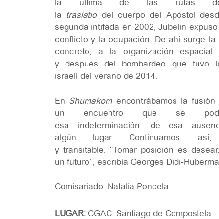
la última de las rutas de 
la
traslatio
del cuerpo del Apóstol desd
segunda intifada en 2002, Jubelin expus
conflicto y la ocupación. De ahí surge l
concreto, a la organización espacia
y después del bombardeo que tuvo lu
israelí del verano de 2014.
En
Shumakom
encontrábamos la fusión
un encuentro que se podrí
esa indeterminación, de esa ause
algún lugar. Continuamos, así,
y transitable. “Tomar posición es desear
un futuro”, escribía Georges Didi-Huberma
Comisariado: Natalia Poncela
LUGAR:
CGAC. Santiago de Compostela