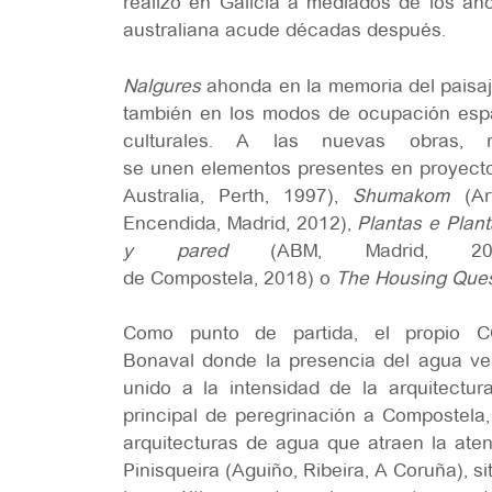
realizó en Galicia a mediados de los año
australiana acude décadas después.
Nalgures
ahonda en la memoria del paisa
también en los modos de ocupación espaci
culturales. A las nuevas obras, re
se unen elementos presentes en proyect
Australia, Perth, 1997),
Shumakom
(A
Encendida, Madrid, 2012),
Plantas e Plan
y pared
(ABM, Madrid, 201
de Compostela, 2018)
o
The Housing Que
Como punto de partida, el propio C
Bonaval donde la presencia del agua ver
unido a la intensidad de la arquitectu
principal de peregrinación a Compostela,
arquitecturas de agua que atraen la aten
Pinisqueira (Aguiño, Ribeira, A Coruña), s