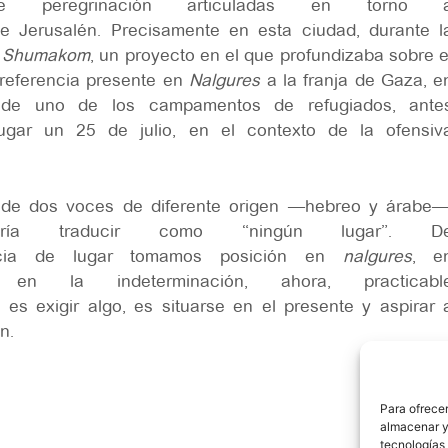
peregrinación articuladas en torno 
e Jerusalén. Precisamente en esta ciudad, durante l
o
Shumakom
, un proyecto en el que profundizaba sobre e
a referencia presente en
Nalgures
a la franja de Gaza, e
l de uno de los campamentos de refugiados, ante
gar un 25 de julio, en el contexto de la ofensiv
 de dos voces de diferente origen —hebreo y árabe—
a traducir como “ningún lugar”. D
ncia de lugar tomamos posición en
nalgures
, e
 en la indeterminación, ahora, practicabl
, es exigir algo, es situarse en el presente y aspirar 
n.
Para ofrece
almacenar y/
tecnologías