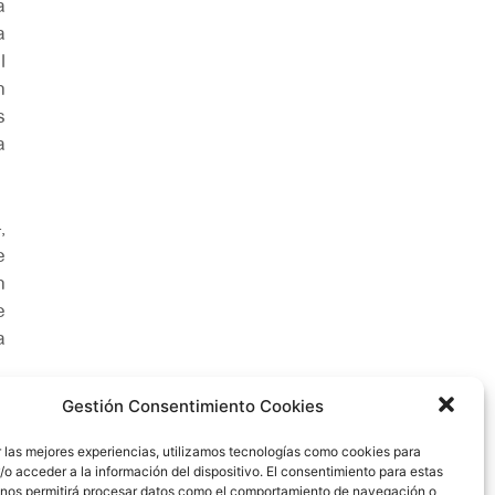
a
a
l
n
s
a
,
e
n
e
a
Gestión Consentimiento Cookies
r las mejores experiencias, utilizamos tecnologías como cookies para
o acceder a la información del dispositivo. El consentimiento para estas
 nos permitirá procesar datos como el comportamiento de navegación o