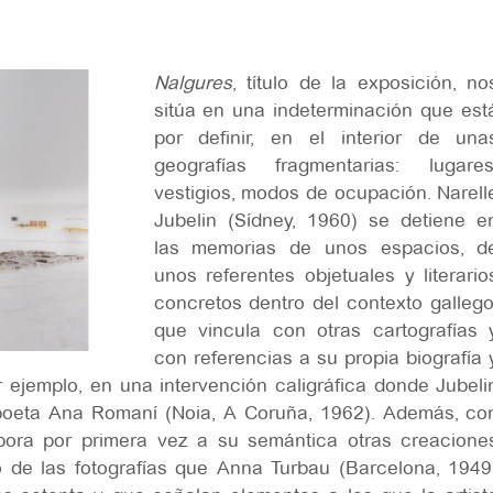
Nalgures
, título de la exposición,
no
sitúa en una indeterminación que est
por definir, en el interior de una
geografías fragmentarias: lugares
vestigios, modos de ocupación. Narell
Jubelin (Sídney, 1960) se detiene e
las memorias de unos espacios, d
unos referentes objetuales y literario
concretos dentro del contexto gallego
que vincula con otras cartografías 
con referencias a su propia biografía 
or ejemplo, en una intervención caligráfica donde Jubeli
 poeta Ana Romaní (Noia, A Coruña, 1962). Además, co
rpora por primera vez a su semántica otras creacione
o de las fotografías que Anna Turbau (Barcelona, 1949