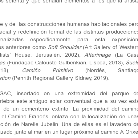
s setenta y que señalan elementos a los que la artist
je y de las construcciones humanas habitacionales per
al y redefinición formal de las distintas produccione
alizadas específicamente para esta exposición
os anteriores como
Soft Shoulder
(Art Gallery of Wester
rtists’ House, Jerusalén, 2002)
, Afterimage
(La Cas
tas
(Fundação Calouste Gulbenkian, Lisboa, 2013),
Suel
8),
Camiño Primitivo
(Nordés, Santiag
stion
(Penrith Regional Gallery, Sídney, 2019).
GAC, insertado en una extremidad del parque d
tebra este antiguo solar conventual que a su vez est
ra de un cementerio extinto. La proximidad del camin
 el Camino Francés, enlaza con la localización de una
ción de Narelle Jubelin. Una de ellas es el lavadero d
ituado junto al mar en un lugar próximo al camino A Orixe