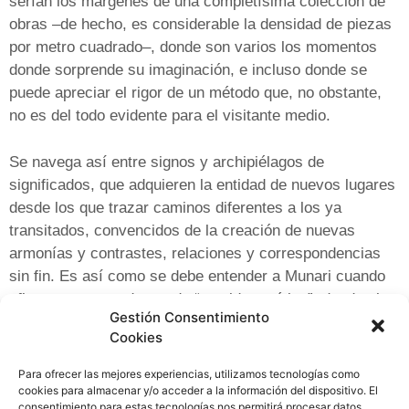
serían los márgenes de una completísima colección de
obras –de hecho, es considerable la densidad de piezas
por metro cuadrado–, donde son varios los momentos
donde sorprende su imaginación, e incluso donde se
puede apreciar el rigor de un método que, no obstante,
no es del todo evidente para el visitante medio.
Se navega así entre signos y archipiélagos de
significados, que adquieren la entidad de nuevos lugares
desde los que trazar caminos diferentes a los ya
transitados, convencidos de la creación de nuevas
armonías y contrastes, relaciones y correspondencias
sin fin. Es así como se debe entender a Munari cuando
afirma ser un productor de “sentido estético”, donde el
Gestión Consentimiento
arte es juego, algo que deriva hacia la articulación
Cookies
compartida de una sugerente constelación de
combinaciones. En definitiva, cada obra de Munari es un
Para ofrecer las mejores experiencias, utilizamos tecnologías como
sistema de sistemas, una estimulante enciclopedia
cookies para almacenar y/o acceder a la información del dispositivo. El
consentimiento para estas tecnologías nos permitirá procesar datos