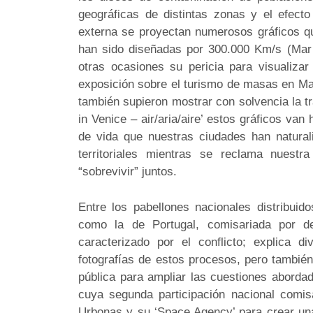
geográficas de distintas zonas y el efect
externa se proyectan numerosos gráficos qu
han sido diseñadas por 300.000 Km/s (Mar
otras ocasiones su pericia para visualiza
exposición sobre el turismo de masas en Madr
también supieron mostrar con solvencia la t
in Venice – air/aria/aire’ estos gráficos van
de vida que nuestras ciudades han natura
territoriales mientras se reclama nuest
“sobrevivir” juntos.
Entre los pabellones nacionales distribui
como la de Portugal, comisariada por de
caracterizado por el conflicto; explica 
fotografías de estos procesos, pero tambié
pública para ampliar las cuestiones aborda
cuya segunda participación nacional comisa
Urbonas y su ‘Space Agency’ para crear una 