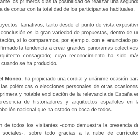
nte los primeros días la posibilidad de realizar una segund
de contar con la totalidad de los participantes habituales.
yectos llamativos, tanto desde el punto de vista expositiv
conclusión es la gran variedad de propuestas, dentro de u
tación, si lo comparamos, por ejemplo, con el enunciado po
firmado la tendencia a crear grandes panoramas colectivos
rquitecto consagrado; cuyo reconocimiento ha sido má
a, cuando se ha producido.
el Moneo
, ha propiciado una cordial y unánime ocasión par
 las polémicas o elecciones personales de otras ocasiones
a primera y notable explicación de la relevancia de España e
resencia de historiadores y arquitectos españoles en l
pabellón nacional que ha estado en boca de todos.
n de todos los visitantes -como demuestra la presencia d
ociales-, sobre todo gracias a la nube de currículo