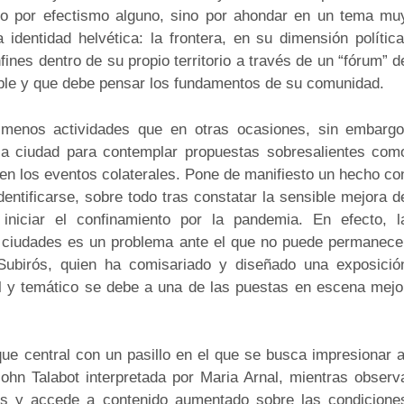
do por efectismo alguno, sino por ahondar en un tema mu
identidad helvética: la frontera, en su dimensión política
fines dentro de su propio territorio a través de un “fórum” d
able y que debe pensar los fundamentos de su comunidad.
y menos actividades que en otras ocasiones, sin embargo
la ciudad para contemplar propuestas sobresalientes com
te en los eventos colaterales. Pone de manifiesto un hecho co
entificarse, sobre todo tras constatar la sensible mejora d
iniciar el confinamiento por la pandemia. En efecto, l
s ciudades es un problema ante el que no puede permanece
 Subirós, quien ha comisariado y diseñado una exposició
al y temático se debe a una de las puestas en escena mejo
que central con un pasillo en el que se busca impresionar a
hn Talabot interpretada por Maria Arnal, mientras observ
es y accede a contenido aumentado sobre las condicione