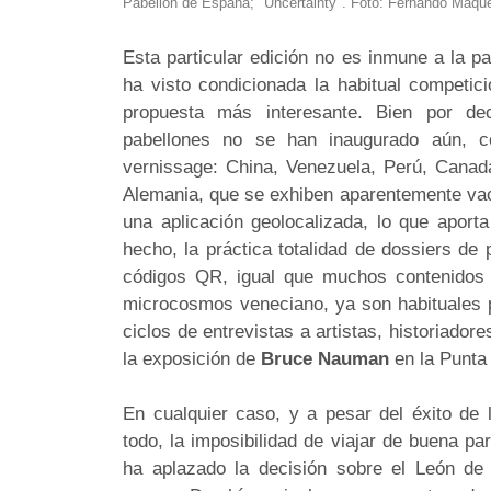
Pabellón de España; "Uncertainty". Foto: Fernando Maque
Esta particular edición no es inmune a la p
ha visto condicionada la habitual competic
propuesta más interesante. Bien por deci
pabellones no se han inaugurado aún, co
vernissage: China, Venezuela, Perú, Canad
Alemania, que se exhiben aparentemente vacío
una aplicación geolocalizada, lo que aport
hecho, la práctica totalidad de dossiers d
códigos QR, igual que muchos contenidos 
microcosmos veneciano, ya son habituales p
ciclos de entrevistas a artistas, historiado
la exposición de
Bruce
Nauman
en la Punta
En cualquier caso, y a pesar del éxito de 
todo, la imposibilidad de viajar de buena par
ha aplazado la decisión sobre el León de