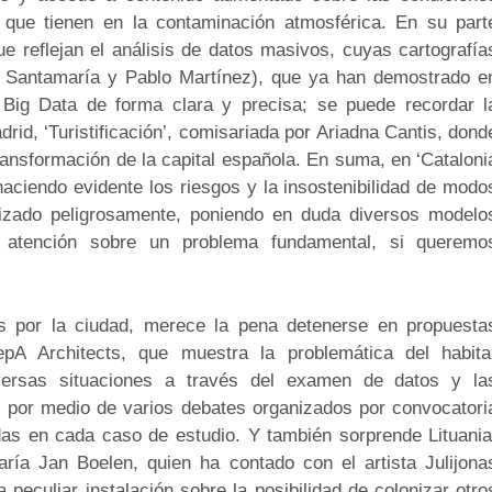
o que tienen en la contaminación atmosférica. En su part
e reflejan el análisis de datos masivos, cuyas cartografía
 Santamaría y Pablo Martínez), que ya han demostrado e
r Big Data de forma clara y precisa; se puede recordar l
id, ‘Turistificación’, comisariada por Ariadna Cantis, dond
ransformación de la capital española. En suma, en ‘Cataloni
 haciendo evidente los riesgos y la insostenibilidad de modo
lizado peligrosamente, poniendo en duda diversos modelo
ra atención sobre un problema fundamental, si queremo
dos por la ciudad, merece la pena detenerse en propuesta
pA Architects, que muestra la problemática del habita
diversas situaciones a través del examen de datos y la
n por medio de varios debates organizados por convocatori
das en cada caso de estudio. Y también sorprende Lituania
ría Jan Boelen, quien ha contado con el artista Julijona
peculiar instalación sobre la posibilidad de colonizar otro