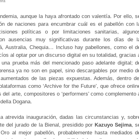
ira
andemia, aunque la haya afrontado con valentía. Por ello, s
ión de naciones para encumbrar cuál es el pabellón con l
siones políticas o por limitaciones sanitarias, alguno
n ausencias muy significativas durante los días de l
á, Australia, Chequia… Incluso hay pabellones, como el d
s al optar por un discurso digital en su totalidad, gracias 
a una prueba más del mencionado paso adelante digital; d
e prensa ya no son en papel, sino descargables por medio d
aumentados de las piezas expuestas. Además, dentro de
lataformas como ‘Archive for the Future’, que ofrece onlin
res del arte, compositores o ‘performers’ como complemento 
 della Dogana.
la atrevida inauguración, dadas las circunstancias y, sobr
te del jurado de la Bienal, presidido por
Kazuyo
Sejima
, s
 Oro al mejor pabellón, probablemente hasta mediados d