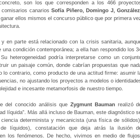
concreto, son los que corresponden a los 466 proyecto
s comisarios canarios
Sofía Piñero, Domingo J, González
 ganar ellos mismos el concurso público que por primera ve
itectura.
 y en parte está relacionado con la crisis sanitaria, aunqu
 una condición contemporánea; a ella han respondido los 3
 Su heterogeneidad podría interpretarse como un conjunt
truir un paisaje común, donde cabrían propuestas que nad
o lo contrario, como producto de una actitud firme: asumir l
uencias, no ajustando los proyectos a modelos o identidade
mplejidad e incesante metamorfosis de nuestro tiempo.
te del conocido análisis que
Zygmunt Bauman
realizó d
ad líquida”. Más allá incluso de Bauman, este diagnóstico s
 ciencia determinista y mecanicista (una física de sólidos)
de líquidos), constatación que deja atrás la ilusión d
 en los fenómenos. De hecho, vivimos en medio de flujos