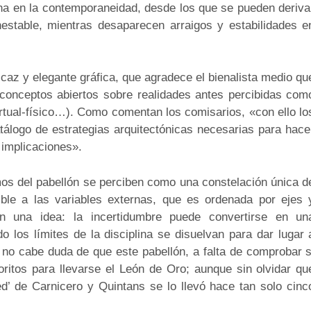
rna en la contemporaneidad, desde los que se pueden deriva
inestable, mientras desaparecen arraigos y estabilidades e
icaz y elegante gráfica, que agradece el bienalista medio qu
 conceptos abiertos sobre realidades antes percibidas com
irtual-físico…). Como comentan los comisarios, «con ello lo
tálogo de estrategias arquitectónicas necesarias para hace
 implicaciones».
omos del pabellón se perciben como una constelación única d
ible a las variables externas, que es ordenada por ejes 
en una idea: la incertidumbre puede convertirse en un
 los límites de la disciplina se disuelvan para dar lugar 
, no cabe duda de que este pabellón, a falta de comprobar s
voritos para llevarse el León de Oro; aunque sin olvidar qu
ed’ de Carnicero y Quintans se lo llevó hace tan solo cinc