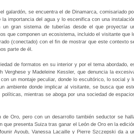
 el galardón, se encuentra el de Dinamarca, comisariado po
la importancia del agua y lo escenifica con una instalació
en un gran sistema de tuberías desde el que proyectar u
tos que componen un ecosistema, incluido el visitante que l
rado (conectado) con el fin de mostrar que este contexto s
s parte de él.
riedad de formatos en su interior y por el tema abordado, e
eh Verghese y Madeleine Kessler, que denuncia la excesiv
con un montaje peculiar, donde lo escultórico, lo social y l
n ambiente donde implicar al visitante, se busca que est
s políticas, mientras se aboga por una sociedad de espacio
 de Oro, pero con un desarrollo también seductor se hall
ón que presenta Suiza tras ganar el León de Oro en la edició
Mounir Ayoub, Vanessa Lacaille y Pierre Szczepski da a u