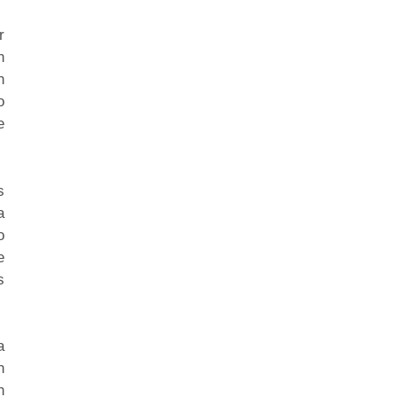
r
n
n
o
e
s
a
o
e
s
a
n
n