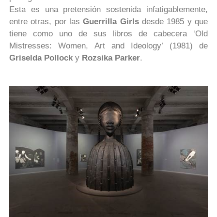
Esta es una pretensión sostenida infatigablemente,
entre otras, por las
Guerrilla Girls
desde 1985 y que
tiene como uno de sus libros de cabecera ‘Old
Mistresses: Women, Art and Ideology’ (1981) de
Griselda Pollock
y
Rozsika Parker
.