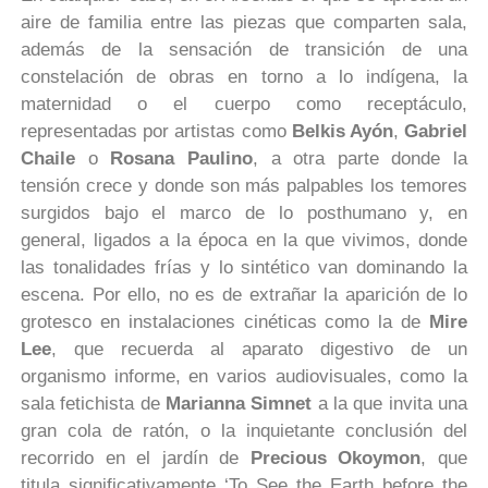
aire de familia entre las piezas que comparten sala,
además de la sensación de transición de una
constelación de obras en torno a lo indígena, la
maternidad o el cuerpo como receptáculo,
representadas por artistas como
Belkis Ayón
,
Gabriel
Chaile
o
Rosana Paulino
, a otra parte donde la
tensión crece y donde son más palpables los temores
surgidos bajo el marco de lo posthumano y, en
general, ligados a la época en la que vivimos, donde
las tonalidades frías y lo sintético van dominando la
escena. Por ello, no es de extrañar la aparición de lo
grotesco en instalaciones cinéticas como la de
Mire
Lee
, que recuerda al aparato digestivo de un
organismo informe, en varios audiovisuales, como la
sala fetichista de
Marianna Simnet
a la que invita una
gran cola de ratón, o la inquietante conclusión del
recorrido en el jardín de
Precious Okoymon
, que
titula significativamente ‘To See the Earth before the