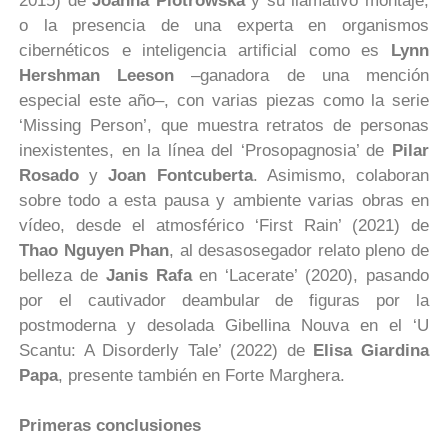
2015) de
Joanna Piotrowska
y su llamativo montaje,
o la presencia de una experta en organismos
cibernéticos e inteligencia artificial como es
Lynn
Hershman Leeson
–ganadora de una mención
especial este año–, con varias piezas como la serie
‘Missing Person’, que muestra retratos de personas
inexistentes, en la línea del ‘Prosopagnosia’ de
Pilar
Rosado
y
Joan Fontcuberta
. Asimismo, colaboran
sobre todo a esta pausa y ambiente varias obras en
vídeo, desde el atmosférico ‘First Rain’ (2021) de
Thao Nguyen Phan
, al desasosegador relato pleno de
belleza de
Janis Rafa
en ‘Lacerate’ (2020), pasando
por el cautivador deambular de figuras por la
postmoderna y desolada Gibellina Nouva en el ‘U
Scantu: A Disorderly Tale’ (2022) de
Elisa Giardina
Papa
, presente también en Forte Marghera.
Primeras conclusiones