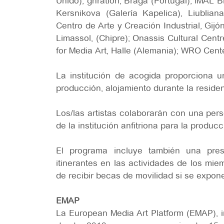
Unido); gnration, Braga (Portugal); iMAL B
Kersnikova (Galería Kapelica), Liublia
Centro de Arte y Creación Industrial, Gijó
Limassol, (Chipre); Onassis Cultural Centr
for Media Art, Halle (Alemania); WRO Cente
La institución de acogida proporciona u
producción, alojamiento durante la residen
Los/las artistas colaborarán con una per
de la institución anfitriona para la produc
El programa incluye también una pres
itinerantes en las actividades de los mi
de recibir becas de movilidad si se expon
EMAP
La European Media Art Platform (EMAP), i