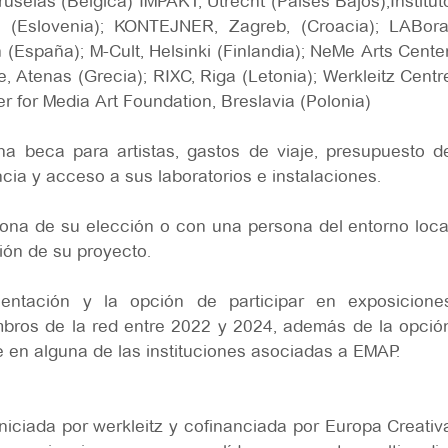
ruselas (Bélgica) IMPAKT, Utrecht (Países Bajos);Institut
na (Eslovenia); KONTEJNER, Zagreb, (Croacia); LABora
n (España); M-Cult, Helsinki (Finlandia); NeMe Arts Center
e, Atenas (Grecia); RIXC, Riga (Letonia); Werkleitz Centr
r for Media Art Foundation, Breslavia (Polonia)
na beca para artistas, gastos de viaje, presupuesto d
cia y acceso a sus laboratorios e instalaciones.
sona de su elección o con una persona del entorno loca
ción de su proyecto.
entación y la opción de participar en exposicione
embros de la red entre 2022 y 2024, además de la opció
e en alguna de las instituciones asociadas a EMAP.
niciada por werkleitz y cofinanciada por Europa Creativ